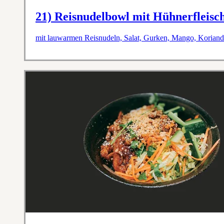
21) Reisnudelbowl mit Hühnerfleisc
mit lauwarmen Reisnudeln, Salat, Gurken, Mango, Koriande