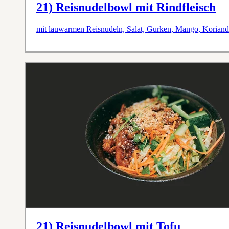
21) Reisnudelbowl mit Rindfleisch
mit lauwarmen Reisnudeln, Salat, Gurken, Mango, Koriande
21) Reisnudelbowl mit Tofu