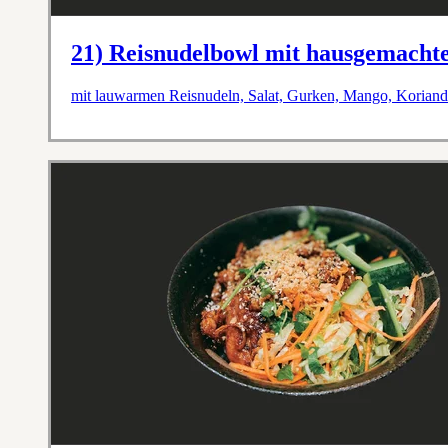
21) Reisnudelbowl mit hausgemachte
mit lauwarmen Reisnudeln, Salat, Gurken, Mango, Koriande