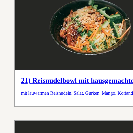
21) Reisnudelbowl mit hausgemachte
mit lauwarmen Reisnudeln, Salat, Gurken, Mango, Koriande