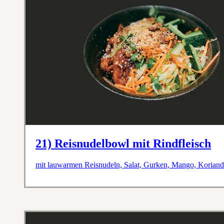
21) Reisnudelbowl mit Rindfleisch
mit lauwarmen Reisnudeln, Salat, Gurken, Mango, Koriande