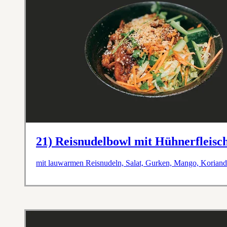
21) Reisnudelbowl mit Hühnerfleisc
mit lauwarmen Reisnudeln, Salat, Gurken, Mango, Koriande