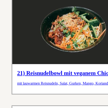
21) Reisnudelbowl mit veganem Chi
mit lauwarmen Reisnudeln, Salat, Gurken, Mango, Koriande