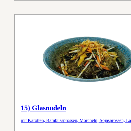
15) Glasnudeln
mit Karotten, Bambussprossen, Morcheln, Sojasprossen, La