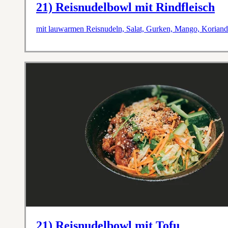
21) Reisnudelbowl mit Rindfleisch
mit lauwarmen Reisnudeln, Salat, Gurken, Mango, Koriande
21) Reisnudelbowl mit Tofu