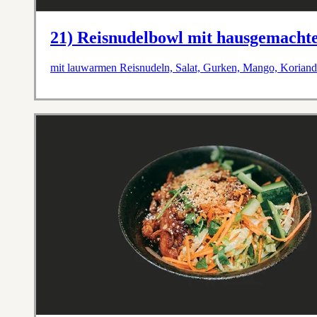
21) Reisnudelbowl mit hausgemachte
mit lauwarmen Reisnudeln, Salat, Gurken, Mango, Koriande