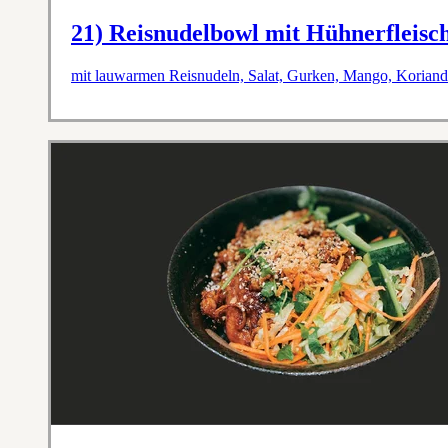
21) Reisnudelbowl mit Hühnerfleisc
mit lauwarmen Reisnudeln, Salat, Gurken, Mango, Koriande