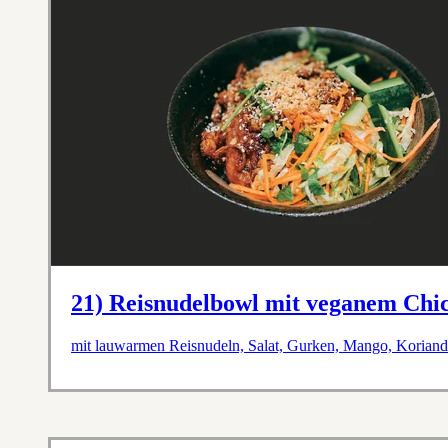
21) Reisnudelbowl mit veganem Chi
mit lauwarmen Reisnudeln, Salat, Gurken, Mango, Koriande