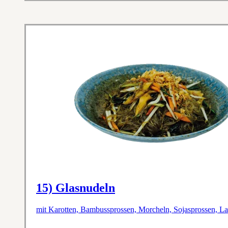
15) Glasnudeln
mit Karotten, Bambussprossen, Morcheln, Sojasprossen, La