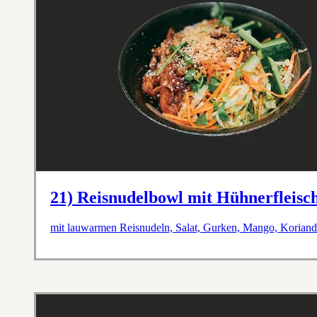
21) Reisnudelbowl mit Hühnerfleisc
mit lauwarmen Reisnudeln, Salat, Gurken, Mango, Koriande