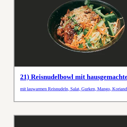
21) Reisnudelbowl mit hausgemachte
mit lauwarmen Reisnudeln, Salat, Gurken, Mango, Koriande