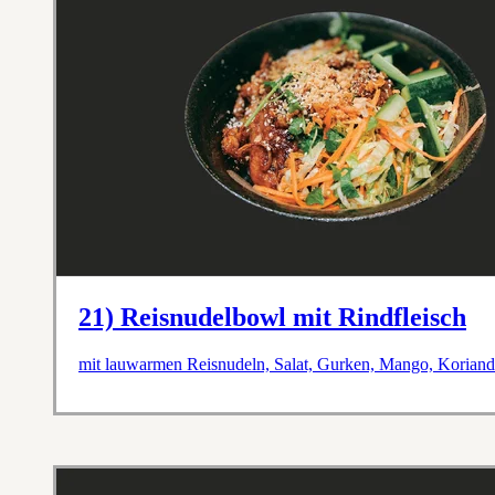
21) Reisnudelbowl mit Rindfleisch
mit lauwarmen Reisnudeln, Salat, Gurken, Mango, Koriande