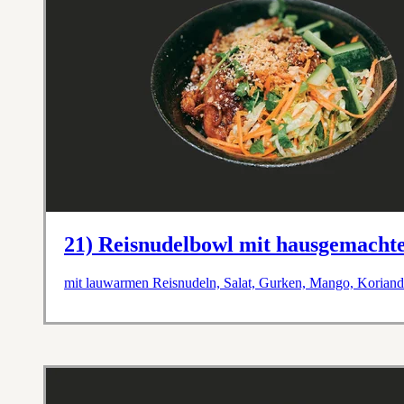
21) Reisnudelbowl mit hausgemachte
mit lauwarmen Reisnudeln, Salat, Gurken, Mango, Koriande