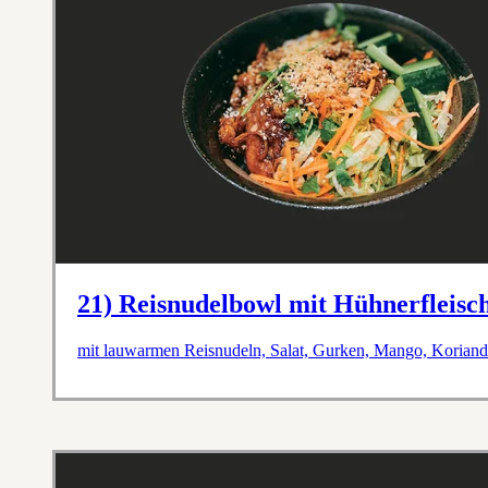
21) Reisnudelbowl mit Hühnerfleisc
mit lauwarmen Reisnudeln, Salat, Gurken, Mango, Koriande