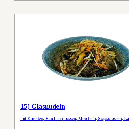
15) Glasnudeln
mit Karotten, Bambussprossen, Morcheln, Sojasprossen, La