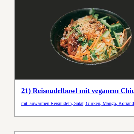
21) Reisnudelbowl mit veganem Chi
mit lauwarmen Reisnudeln, Salat, Gurken, Mango, Koriande